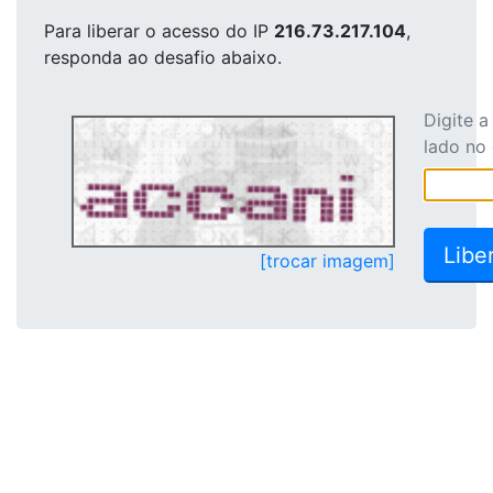
Para liberar o acesso
do IP
216.73.217.104
,
responda ao desafio abaixo.
Digite 
lado no
[trocar imagem]