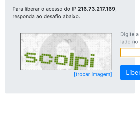
Para liberar o acesso
do IP
216.73.217.169
,
responda ao desafio abaixo.
Digite 
lado no
[trocar imagem]